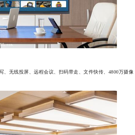
写、无线投屏、远程会议、扫码带走、文件快传、4800万摄像