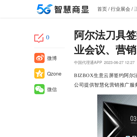
首页
/
行业展会
/
阿尔法刀具签
0
业会议、营销
微博
中国代理通APP
2023-06-27 12:27
Qzone
BIZBOX生意云屏签约阿
公司提供智慧化营销推广服
微信